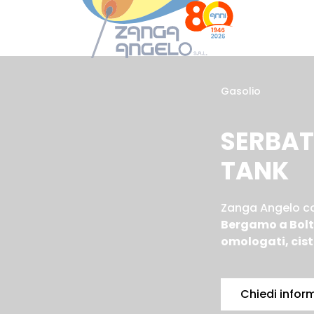
Passa
al
Boltiere: 035806969
contenuto
Dalmine: 3385011227
Gasolio
principale
SERBAT
TANK
Zanga Angelo co
Bergamo a Bolt
omologati, cist
Chiedi infor