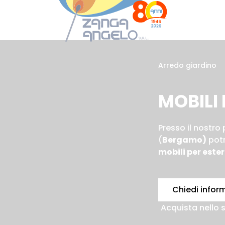
Passa
al
Boltiere: 035806969
contenuto
Dalmine: 3385011227
Arredo giardino
principale
MOBILI 
Presso il nostro
(
Bergamo)
potr
mobili per ester
Chiedi infor
Acquista nello 