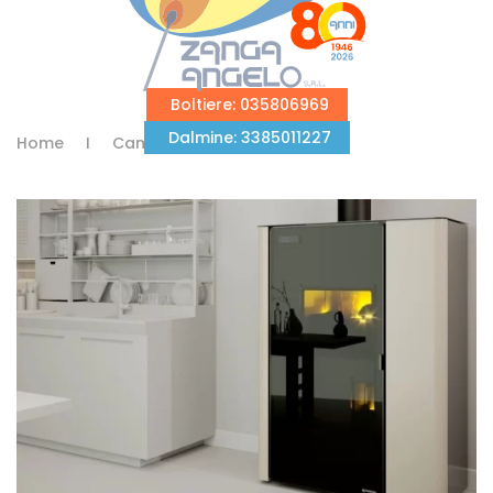
Passa
al
Boltiere: 035806969
contenuto
Dalmine: 3385011227
Home
Camini e Stufe
Stufe
principale