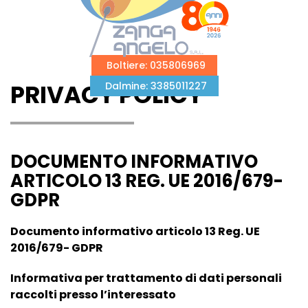
Passa
al
Boltiere: 035806969
contenuto
PRIVACY POLICY
Dalmine: 3385011227
principale
DOCUMENTO INFORMATIVO
ARTICOLO 13 REG. UE 2016/679-
GDPR
Documento informativo articolo 13 Reg. UE
2016/679- GDPR
Informativa per trattamento di dati personali
raccolti presso l’interessato